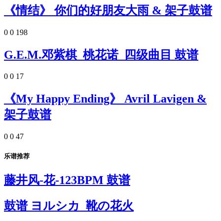
《情结》 你们的好朋友大雨 & 架子鼓谱
0
0
198
G.E.M.邓紫棋_桃花诺_四级曲目 鼓谱
0
0
17
《My Happy Ending》 Avril Lavigen &
架子鼓谱
0
0
47
乐谱推荐
藤井风-花-123BPM 鼓谱
鼓谱 ヨルシカ_靴の花火