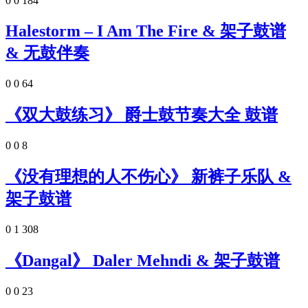
0
0
184
Halestorm – I Am The Fire & 架子鼓谱
& 无鼓伴奏
0
0
64
《双大鼓练习》 爵士鼓节奏大全 鼓谱
0
0
8
《没有理想的人不伤心》 新裤子乐队 &
架子鼓谱
0
1
308
《Dangal》 Daler Mehndi & 架子鼓谱
0
0
23