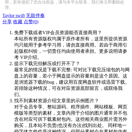
用，若有侵犯了您合法权益，请与本平台联系，我们将立即删除处
理。
Taylor swift
无鼓伴奏
分享
收藏
点赞(
0
)
免费下载或者VIP会员资源能否直接商用？
本站所有资源版权均属于原作者所有，这里所提供资源
均只能用于参考学习用，请勿直接商用。若由于商用引
起版权纠纷，一切责任均由使用者承担。更多说明请参
考 VIP介绍。
提示下载完但解压或打开不了？
最常见的情况是下载不完整: 可对比下载完压缩包的与网
盘上的容量，若小于网盘提示的容量则是这个原因。这
是浏览器下载的bug，建议用百度网盘软件或迅雷下载。
若排除这种情况，可在对应资源底部留言，或联络我
们。
找不到素材资源介绍文章里的示例图片？
对于会员专享、整站源码、程序插件、网站模板、网页
模版等类型的素材，文章内用于介绍的图片通常并不包
含在对应可供下载素材包内。这些相关商业图片需另外
购买，且本站不负责(也没有办法)找到出处。 同样地一
些字体文件也是这种情况，但部分素材会在素材包内有