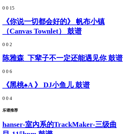
0
0
15
《你说一切都会好的》 帆布小镇
（Canvas Townlet） 鼓谱
0
0
2
陈雅森_下辈子不一定还能遇见你 鼓谱
0
0
6
《黑桃♠A 》 DJ小鱼儿 鼓谱
0
0
4
乐谱推荐
hanser-室內系的TrackMaker-三级曲