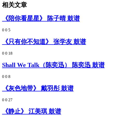
相关文章
《陪你看星星》 陈子晴 鼓谱
0
0
5
《只有你不知道》 张学友 鼓谱
0
0
18
Shall We Talk（陈奕迅） 陈奕迅 鼓谱
0
0
8
《灰色地带》 戴羽彤 鼓谱
0
0
27
《静止》 江美琪 鼓谱