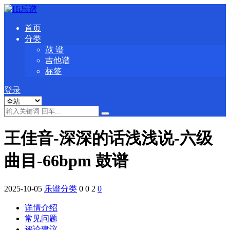
首页
分类
鼓 谱
吉他谱
标签
登录
王佳音-深深的话浅浅说-六级
曲目-66bpm 鼓谱
2025-10-05
乐谱分类
0
0
2
0
详情介绍
常见问题
评论建议