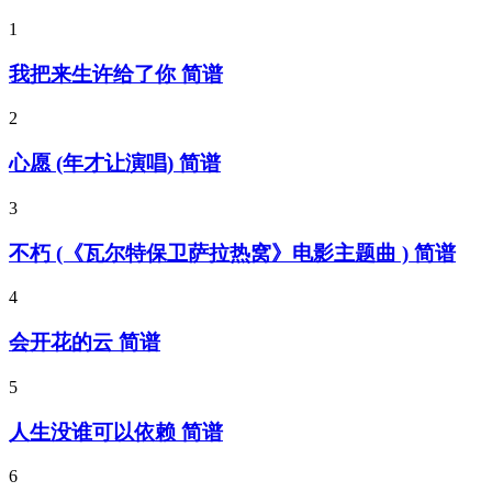
1
我把来生许给了你 简谱
2
心愿 (年才让演唱) 简谱
3
不朽 (《瓦尔特保卫萨拉热窝》电影主题曲 ) 简谱
4
会开花的云 简谱
5
人生没谁可以依赖 简谱
6