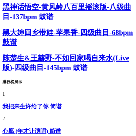
黑神话悟空-黄风岭八百里摇滚版-八级曲
目-137bpm 鼓谱
黑大婶回乡带娃-苹果香-四级曲目-68bpm
鼓谱
陈楚生&王赫野-不如回家喝自来水(Live
版)-四级曲目-145bpm 鼓谱
排行榜展示
1
我把来生许给了你 简谱
2
心愿 (年才让演唱) 简谱