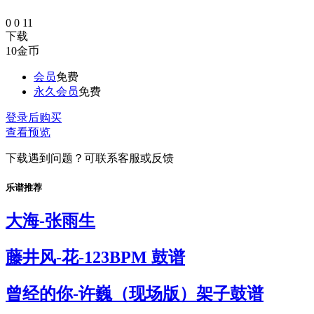
0
0
11
下载
10
金币
会员
免费
永久会员
免费
登录后购买
查看预览
下载遇到问题？可联系客服或反馈
乐谱推荐
大海-张雨生
藤井风-花-123BPM 鼓谱
曾经的你-许巍（现场版）架子鼓谱