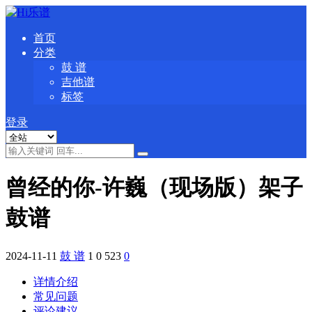
首页
分类
鼓 谱
吉他谱
标签
登录
曾经的你-许巍（现场版）架子
鼓谱
2024-11-11
鼓 谱
1
0
523
0
详情介绍
常见问题
评论建议