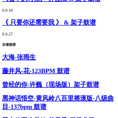
0
0
19
《 只要你还需要我 》 & 架子鼓谱
0
0
27
乐谱推荐
大海-张雨生
藤井风-花-123BPM 鼓谱
曾经的你-许巍（现场版）架子鼓谱
黑神话悟空-黄风岭八百里摇滚版-八级曲
目-137bpm 鼓谱