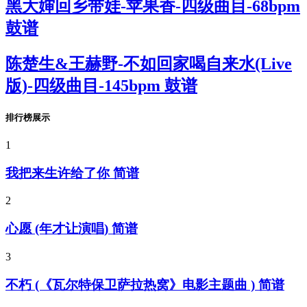
黑大婶回乡带娃-苹果香-四级曲目-68bpm
鼓谱
陈楚生&王赫野-不如回家喝自来水(Live
版)-四级曲目-145bpm 鼓谱
排行榜展示
1
我把来生许给了你 简谱
2
心愿 (年才让演唱) 简谱
3
不朽 (《瓦尔特保卫萨拉热窝》电影主题曲 ) 简谱